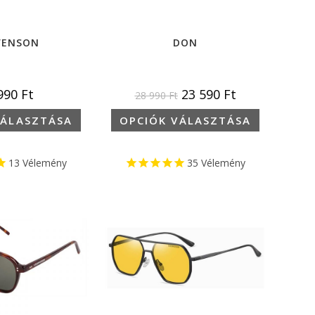
VENSON
DON
 990
Ft
23 590
Ft
28 990
Ft
VÁLASZTÁSA
OPCIÓK VÁLASZTÁSA
13
Vélemény
35
Vélemény