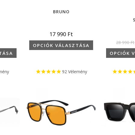
BRUNO
17 990
Ft
28 990
Ft
OPCIÓK VÁLASZTÁSA
TÁSA
OPCIÓK 
mény
92
Vélemény