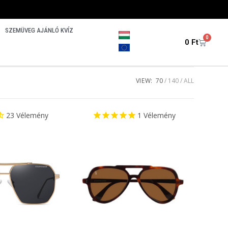
SZEMÜVEG AJÁNLÓ KVÍZ
0
0
Ft
VIEW:
70
140
ALL
23
Vélemény
1
Vélemény