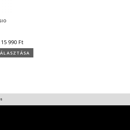
GIO
15 990
Ft
VÁLASZTÁSA
és