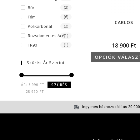
Bőr
(2)
Fém
(6)
CARLOS
Polikarbonát
(2)
Rozsdamentes Acél
(1)
18 900
Ft
TR90
(1)
OPCIÓK VÁLASZ
Szűrés Ár Szerint
ÁR:
6 990 FT
SZŰRÉS
—
28 990 FT
Ingyenes házhozszállítás 20.000 