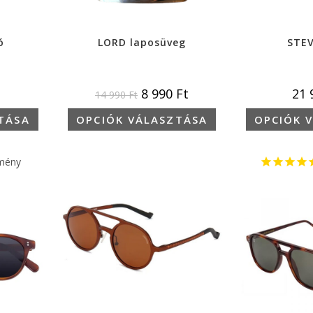
ó
LORD laposüveg
STE
8 990
Ft
21
14 990
Ft
TÁSA
OPCIÓK VÁLASZTÁSA
OPCIÓK 
mény