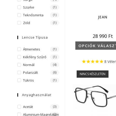
Szürke
(1)
Teknősminta
(1)
JEAN
Zöld
(1)
28 990
Ft
Lencse Típusa
OPCIÓK VÁLASZ
Átmenetes
(1)
Kékfény Szűrő
(1)
8
Véle
Normál
(4)
Polarizált
(6)
NINCS KÉSZLETEN
Tükrös
(1)
Anyaghasználat
Acetát
(3)
Aluminium-Magnézium
(2)