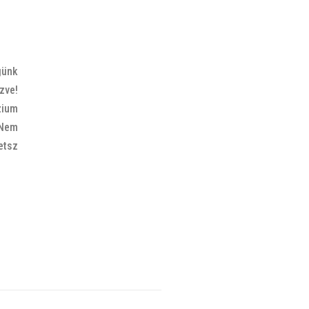
günk
zve!
zium
 Nem
etsz