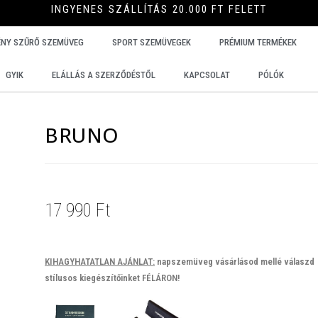
INGYENES SZÁLLÍTÁS 20.000 FT FELETT
ÉNY SZŰRŐ SZEMÜVEG
SPORT SZEMÜVEGEK
PRÉMIUM TERMÉKEK
GYIK
ELÁLLÁS A SZERZŐDÉSTŐL
KAPCSOLAT
PÓLÓK
BRUNO
17 990
Ft
KIHAGYHATATLAN AJÁNLAT:
napszemüveg vásárlásod mellé válaszd
stílusos kiegészítőinket FÉLÁRON!