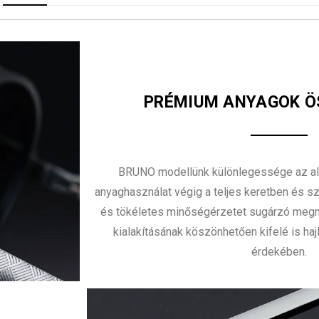
PRÉMIUM ANYAGOK 
BRUNO modellünk különlegessége az 
anyaghasználat végig a teljes keretben és s
és tökéletes minőségérzetet sugárzó megm
kialakításának köszönhetően kifelé is ha
érdekében.