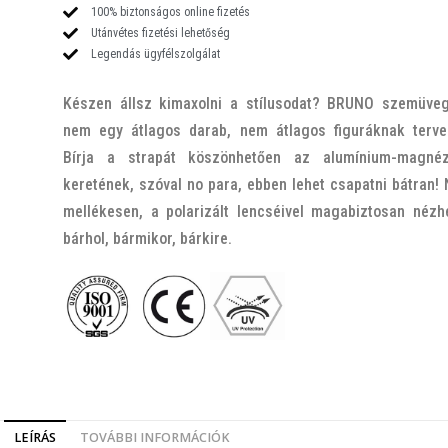
100% biztonságos online fizetés
Utánvétes fizetési lehetőség
Legendás ügyfélszolgálat
Készen állsz kimaxolni a stílusodat? BRUNO szemüve
nem egy átlagos darab, nem átlagos figuráknak terve
Bírja a strapát köszönhetően az alumínium-magné
keretének, szóval no para, ebben lehet csapatni bátran!
mellékesen, a polarizált lencséivel magabiztosan nézh
bárhol, bármikor, bárkire.
LEÍRÁS
TOVÁBBI INFORMÁCIÓK