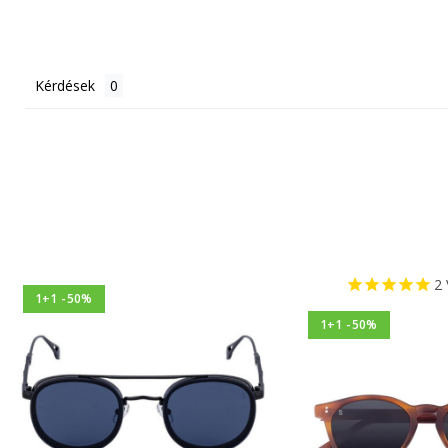
Kérdések
2
1+1 -50%
1+1 -50%