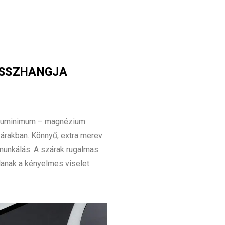
ÖSSZHANGJA
aluminimum – magnézium
zárakban. Könnyű, extra merev
unkálás. A szárak rugalmas
jlanak a kényelmes viselet