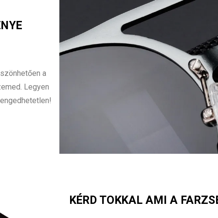
ÉNYE
öszönhetően a
szemed. Legyen
lengedhetetlen!
KÉRD TOKKAL AMI A FARZS