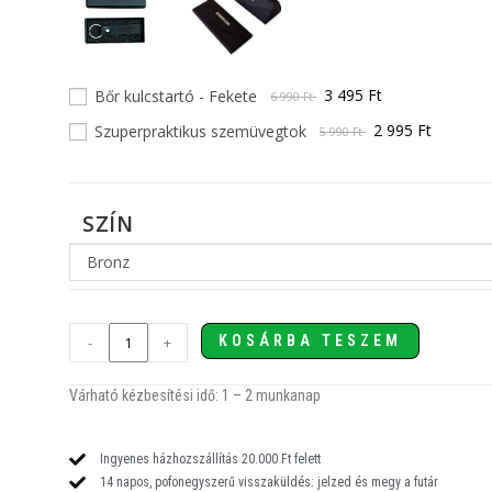
3 495 Ft
Bőr kulcstartó - Fekete
6 990 Ft
2 995 Ft
Szuperpraktikus szemüvegtok
5 990 Ft
SZÍN
Bronz
KOSÁRBA TESZEM
-
+
Várható kézbesítési idő: 1
– 2
munkanap
Ingyenes házhozszállítás 20.000 Ft felett
14 napos, pofonegyszerű visszaküldés: jelzed és megy a futár