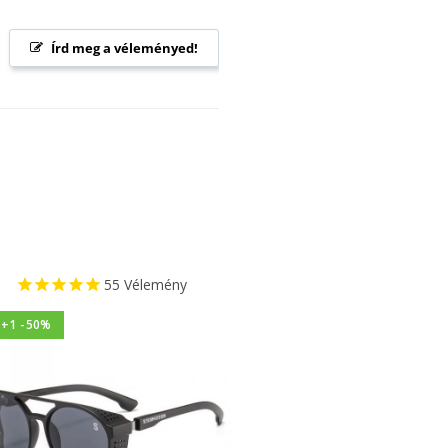
Írd meg a véleményed!
55
Vélemény
1+1 -50%