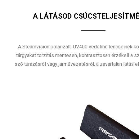
A LÁTÁSOD CSÚCSTELJESÍTM
A Steamvision polarizált, UV400 védelmű lencséinek k
tárgyakat torzítás mentesen, kontrasztosan érzékeli a 
szó túrázásról vagy járművezetésről, a zavartalan látás e