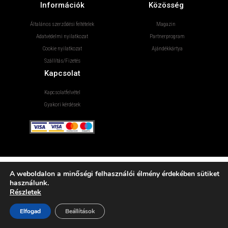
Információk
Közösség
Általános szerződési feltételek
Magazin
Adatvédelmi nyilatkozat
Partnerprogram
Cookie nyilatkozat
Ajándékkártya
Szállítás/Fizetés
Kapcsolat
Kapcsolatfelvétel
Gyakori kérdések
A weboldalon a minőségi felhasználói élmény érdekében sütiket
használunk.
Részletek
Elfogad
Beállítások