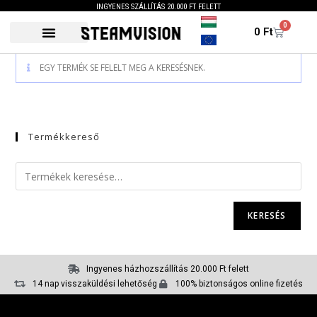
INGYENES SZÁLLÍTÁS 20.000 FT FELETT
0
0
Ft
EGY TERMÉK SE FELELT MEG A KERESÉSNEK.
Termékkereső
KERESÉS
Ingyenes házhozszállítás 20.000 Ft felett
14 nap visszaküldési lehetőség
100% biztonságos online fizetés