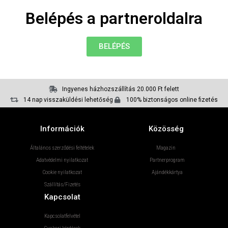
Belépés a partneroldalra
BELÉPÉS
Ingyenes házhozszállítás 20.000 Ft felett
14 nap visszaküldési lehetőség
100% biztonságos online fizetés
Információk
Közösség
Általános szerződési feltételek
Magazin
Adatvédelmi nyilatkozat
Partnerprogram
Cookie nyilatkozat
Ajándékkártya
Szállítás/Fizetés
Kapcsolat
Kapcsolatfelvétel