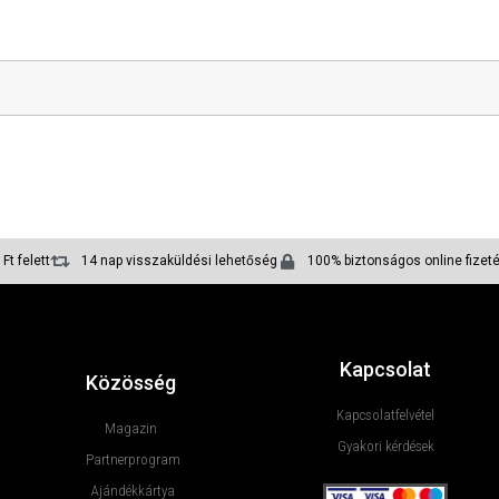
Ft felett
14 nap visszaküldési lehetőség
100% biztonságos online fizet
Kapcsolat
Közösség
Kapcsolatfelvétel
Magazin
Gyakori kérdések
Partnerprogram
Ajándékkártya