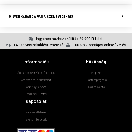
MILYEN GARANCIA VAN A SZEMÜVEGEKRE?
Ingyenes házhozszállítás 20.000 Ft felett
14 nap visszaküldési lehetőség
100% biztonságos online fizetés
Információk
Közösség
Általános szerződési feltételek
Magazin
Adatvédelmi nyilatkozat
Partnerprogram
Cookie nyilatkozat
Ajándékkártya
Szállítás/Fizetés
Kapcsolat
Kapcsolatfelvétel
Gyakori kérdések