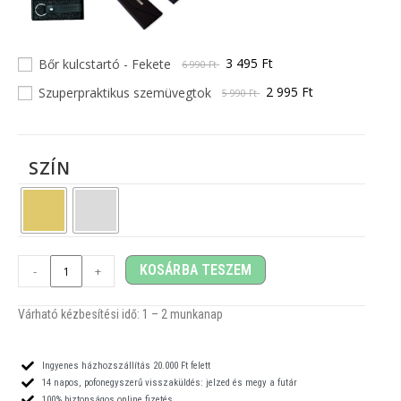
3 495 Ft
Bőr kulcstartó - Fekete
6 990 Ft
2 995 Ft
Szuperpraktikus szemüvegtok
5 990 Ft
SZÍN
KOSÁRBA TESZEM
-
+
Várható kézbesítési idő: 1
– 2
munkanap
Ingyenes házhozszállítás 20.000 Ft felett
14 napos, pofonegyszerű visszaküldés: jelzed és megy a futár
100% biztonságos online fizetés