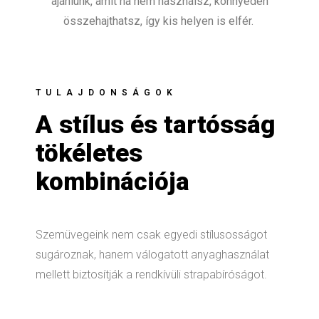
ajánlunk, amit ha nem használsz, könnyedén
összehajthatsz, így kis helyen is elfér.
TULAJDONSÁGOK
A stílus és tartósság
tökéletes
kombinációja
Szemüvegeink nem csak egyedi stílusosságot
sugároznak, hanem válogatott anyaghasználat
mellett biztosítják a rendkívüli strapabíróságot.