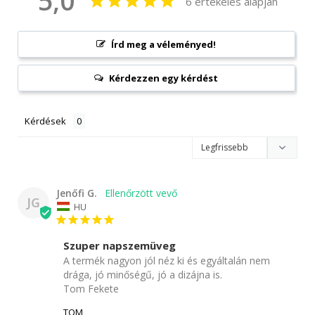
5,0
6 értékelés alapján
Írd meg a véleményed!
Kérdezzen egy kérdést
Kérdések
Jenőfi G.
JG
HU
Szuper napszemüveg
A termék nagyon jól néz ki és egyáltalán nem 
drága, jó minőségű, jó a dizájna is.

Tom Fekete
TOM