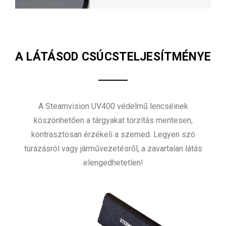
A LÁTÁSOD CSÚCSTELJESÍTMÉNYE
A Steamvision UV400 védelmű lencséinek
köszönhetően a tárgyakat torzítás mentesen,
kontrasztosan érzékeli a szemed. Legyen szó
túrázásról vagy járművezetésről, a zavartalan látás
elengedhetetlen!