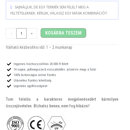
SAJNÁLJUK, DE EGY TERMÉK SEM FELELT MEG A
FELTÉTELEKNEK. KÉRLEK, VÁLASSZ EGY MÁSIK KOMBINÁCIÓT.
KOSÁRBA TESZEM
-
+
Várható kézbesítési idő: 1
– 2
munkanap
Ingyenes házhozszállítás 20.000 Ft felett
14 napos, pofonegyszerű visszaküldés: jelzed és megy a futár
100% biztonságos online fizetés
Utánvétes fizetési lehetőség
Legendás ügyfélszolgálat
Tom felelős a karakteres megjelenésedért bármilyen
összejövetelen. Bízhatsz benne, nem fog hibázni!