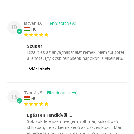
István D.
ID
HU
Szuper
Dizájn és az anyaghasználat remek. Nem túl sötét 
a lencse, így kicsit felhősebb napokon is viselhető.
TOM - Fekete
Tamás S.
TS
HU
Egészen rendkívüli...
Sok-sok féle szemüvegem volt már, különböző 
stílusban, de ez kiemelkedő az összes közül. Már 
elmélkedem a második darabon. Köszönöm. :)