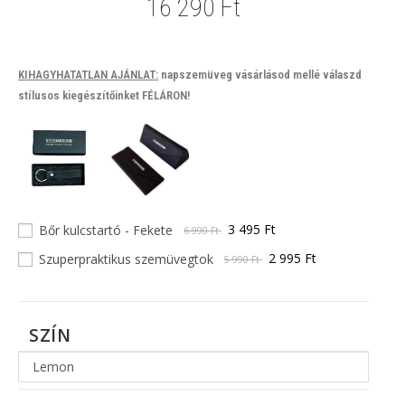
16 290
Ft
KIHAGYHATATLAN AJÁNLAT:
napszemüveg vásárlásod mellé válaszd
stílusos kiegészítőinket FÉLÁRON!
3 495 Ft
Bőr kulcstartó - Fekete
6 990 Ft
2 995 Ft
Szuperpraktikus szemüvegtok
5 990 Ft
SZÍN
Lemon