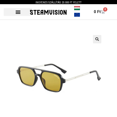
INGYENES SZÁLLÍTÁS 20.000 FT FELETT
0
0
Ft
🔍