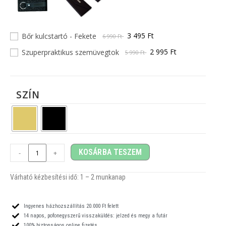
3 495 Ft
Bőr kulcstartó - Fekete
6 990 Ft
2 995 Ft
Szuperpraktikus szemüvegtok
5 990 Ft
SZÍN
KOSÁRBA TESZEM
-
+
Várható kézbesítési idő: 1
– 2
munkanap
Ingyenes házhozszállítás 20.000 Ft felett
14 napos, pofonegyszerű visszaküldés: jelzed és megy a futár
100% biztonságos online fizetés