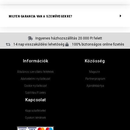
MILYEN GARANCIA VAN A SZEMÜVEGEKRE?
Ingyenes házhozszállítás 20.000 Ft felett
14 nap visszaküldési lehetőség
100% biztonságos online fizetés
Információk
Közösség
Általános szerződési feltételek
Magazin
Adatvédelmi nyilatkozat
Partnerprogram
Cookie nyilatkozat
Ajándékkártya
Szállítás/Fizetés
Kapcsolat
Kapcsolatfelvétel
Gyakori kérdések