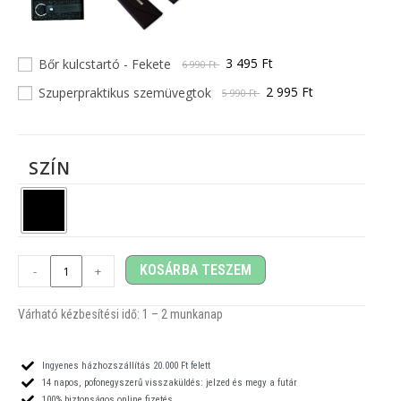
3 495 Ft
Bőr kulcstartó - Fekete
6 990 Ft
2 995 Ft
Szuperpraktikus szemüvegtok
5 990 Ft
SZÍN
KOSÁRBA TESZEM
-
+
Várható kézbesítési idő: 1
– 2
munkanap
Ingyenes házhozszállítás 20.000 Ft felett
14 napos, pofonegyszerű visszaküldés: jelzed és megy a futár
100% biztonságos online fizetés