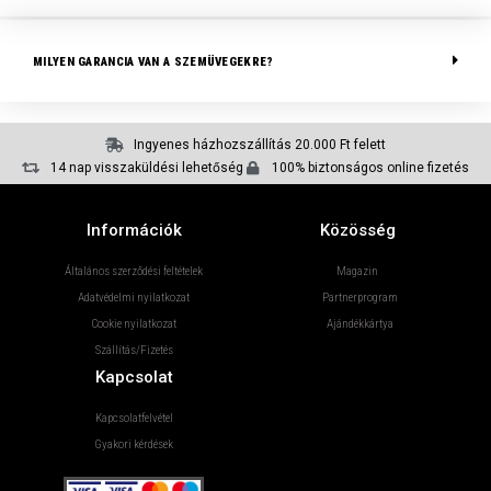
MILYEN GARANCIA VAN A SZEMÜVEGEKRE?
Ingyenes házhozszállítás 20.000 Ft felett
14 nap visszaküldési lehetőség
100% biztonságos online fizetés
Információk
Közösség
Általános szerződési feltételek
Magazin
Adatvédelmi nyilatkozat
Partnerprogram
Cookie nyilatkozat
Ajándékkártya
Szállítás/Fizetés
Kapcsolat
Kapcsolatfelvétel
Gyakori kérdések