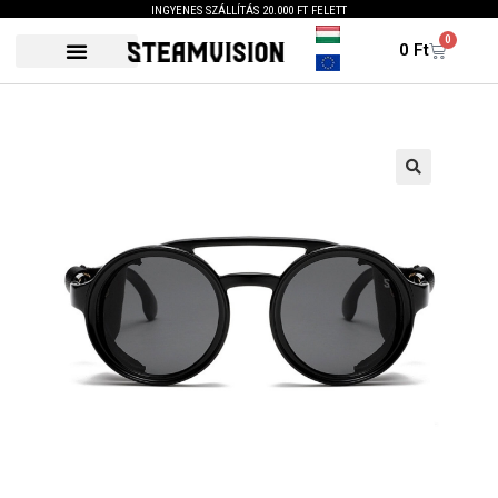
INGYENES SZÁLLÍTÁS 20.000 FT FELETT
0
0
Ft
🔍