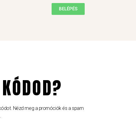
BELÉPÉS
 KÓDOD?
i kódot. Nézd meg a promóciók és a spam
.