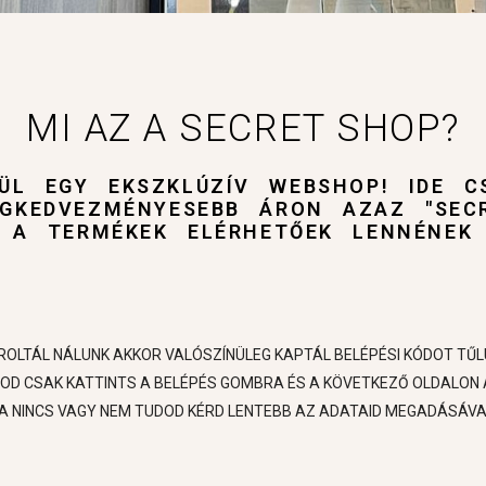
MI AZ A SECRET SHOP?
ÜL EGY EKSZKLÚZÍV WEBSHOP! IDE C
EGKEDVEZMÉNYESEBB ÁRON AZAZ "SEC
 A TERMÉKEK ELÉRHETŐEK LENNÉNEK
OLTÁL NÁLUNK AKKOR VALÓSZÍNÜLEG KAPTÁL BELÉPÉSI KÓDOT TŰL
OD CSAK KATTINTS A BELÉPÉS GOMBRA ÉS A KÖVETKEZŐ OLDALON 
A NINCS VAGY NEM TUDOD KÉRD LENTEBB AZ ADATAID MEGADÁSÁVA