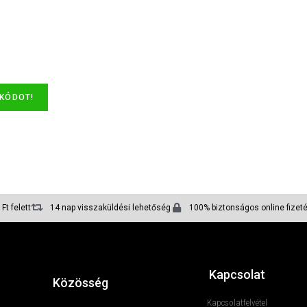
 KÓDOT!
Ft felett
14 nap visszaküldési lehetőség
100% biztonságos online fizet
Kapcsolat
Közösség
Kapcsolatfelvétel