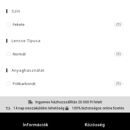
Szín
Fekete
(1)
Lencse Típusa
Normál
(1)
Anyaghasználat
Polikarbonát
(1)
Ingyenes házhozszállítás 20.000 Ft felett
14 nap visszaküldési lehetőség
100% biztonságos online fizetés
Információk
Közösség