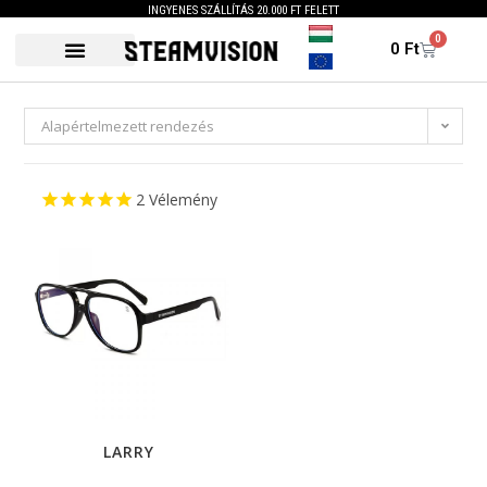
INGYENES SZÁLLÍTÁS 20.000 FT FELETT
0
0
Ft
Alapértelmezett rendezés
2
Vélemény
LARRY