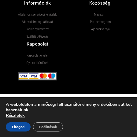
Információk
Közösség
Általános szerződési feltételek
Magazin
Adatvédelmi nyilatkozat
Partnerprogram
Cookie nyilatkozat
Ajándékkártya
Szállítás/Fizetés
Kapcsolat
Kapcsolatfelvétel
Gyakori kérdések
A weboldalon a minőségi felhasználói élmény érdekében sütiket
használunk.
Részletek
Elfogad
Beállítások