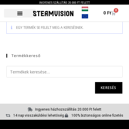
INGYENES SZÁLLÍTÁS 20.000 FT FELETT
0
0
Ft
EGY TERMÉK SE FELELT MEG A KERESÉSNEK.
Termékkereső
KERESÉS
Ingyenes házhozszállítás 20.000 Ft felett
14 nap visszaküldési lehetőség
100% biztonságos online fizetés