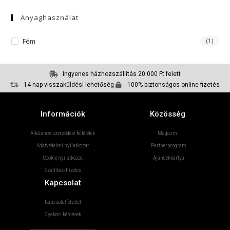
Anyaghasználat
Fém
(1)
Ingyenes házhozszállítás 20.000 Ft felett
14 nap visszaküldési lehetőség
100% biztonságos online fizetés
Információk
Közösség
Általános szerződési feltételek
Magazin
Adatvédelmi nyilatkozat
Partnerprogram
Cookie nyilatkozat
Ajándékkártya
Szállítás/Fizetés
Kapcsolat
Kapcsolatfelvétel
Gyakori kérdések