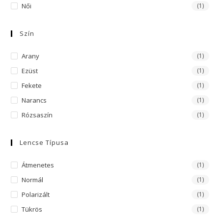
Női
(1)
Szín
Arany
(1)
Ezüst
(1)
Fekete
(1)
Narancs
(1)
Rózsaszín
(1)
Lencse Típusa
Átmenetes
(1)
Normál
(1)
Polarizált
(1)
Tükrös
(1)