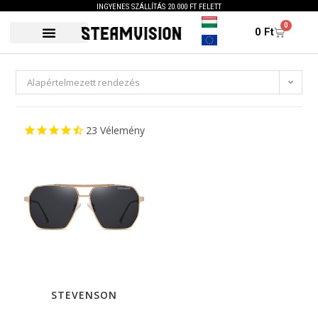
INGYENES SZÁLLÍTÁS 20.000 FT FELETT
0
0
Ft
Alapértelmezett rendezés
23
Vélemény
STEVENSON