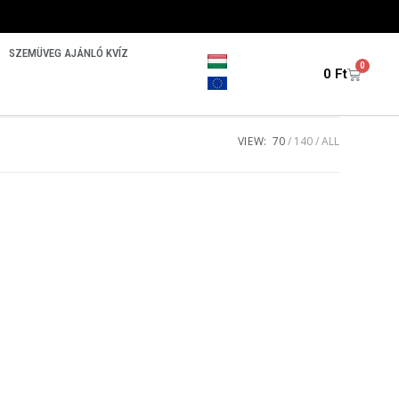
SZEMÜVEG AJÁNLÓ KVÍZ
0
0
Ft
VIEW:
70
140
ALL