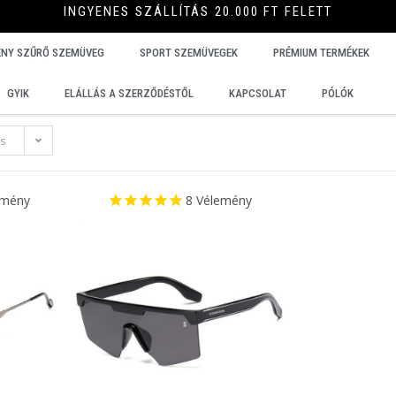
INGYENES SZÁLLÍTÁS 20.000 FT FELETT
ÉNY SZŰRŐ SZEMÜVEG
SPORT SZEMÜVEGEK
PRÉMIUM TERMÉKEK
GYIK
ELÁLLÁS A SZERZŐDÉSTŐL
KAPCSOLAT
PÓLÓK
és
emény
8
Vélemény