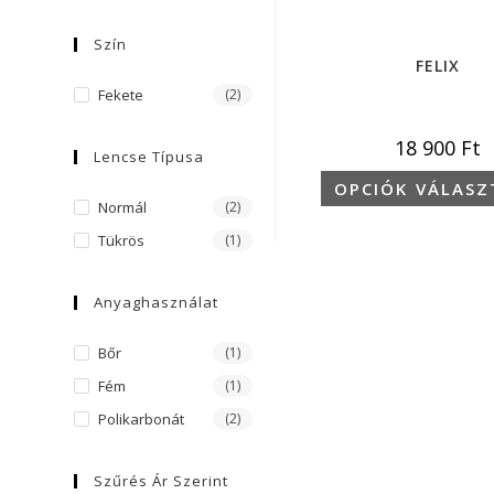
Szín
FELIX
Fekete
(2)
18 900
Ft
Lencse Típusa
OPCIÓK VÁLASZ
Normál
(2)
Tükrös
(1)
Anyaghasználat
Bőr
(1)
Fém
(1)
Polikarbonát
(2)
Szűrés Ár Szerint