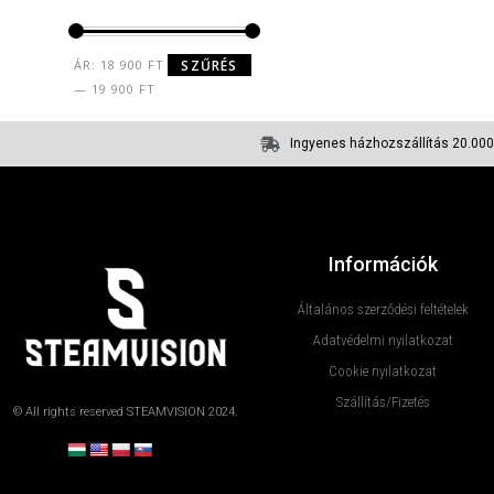
ÁR:
18 900 FT
SZŰRÉS
—
19 900 FT
Ingyenes házhozszállítás 20.000 
Információk
Általános szerződési feltételek
Adatvédelmi nyilatkozat
Cookie nyilatkozat
Szállítás/Fizetés
© All rights reserved STEAMVISION 2024.