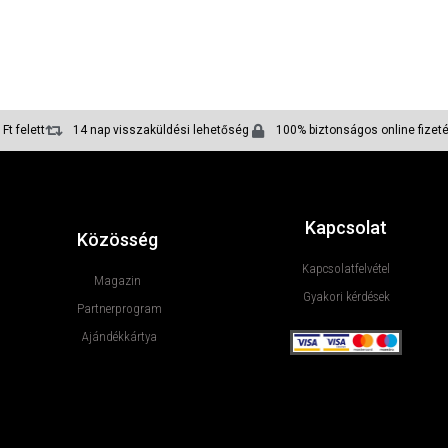
Ft felett
14 nap visszaküldési lehetőség
100% biztonságos online fizet
Kapcsolat
Közösség
Kapcsolatfelvétel
Magazin
Gyakori kérdések
Partnerprogram
Ajándékkártya