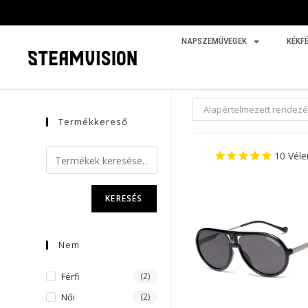
NAPSZEMÜVEGEK
KÉKF
Alapértelmezett rendez
Termékkereső
10
Vél
KERESÉS
Nem
Férfi
(2)
Női
(2)