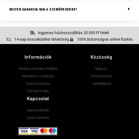
MILYEN GARANCIA VAN A SZEMÜVEGEKRE?
Ingyenes házhozszállítás 20.000 Ft felett
14 nap visszaküldési lehetőség
100% biztonságos online fizetés
Információk
Közösség
Általános szerződési feltételek
Magazin
Adatvédelmi nyilatkozat
Partnerprogram
Cookie nyilatkozat
Ajándékkártya
Szállítás/Fizetés
Kapcsolat
Kapcsolatfelvétel
Gyakori kérdések