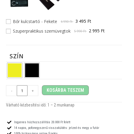
3 495 Ft
Bőr kulcstartó - Fekete
6 990 Ft
2 995 Ft
Szuperpraktikus szemüvegtok
5 990 Ft
SZÍN
KOSÁRBA TESZEM
-
+
Várható kézbesítési idő: 1
– 2
munkanap
Ingyenes házhozszállítás 20.000 Ft felett
14 napos, pofonegyszerű visszaküldés: jelzed és megy a futár
100% biztonságos online fizetés