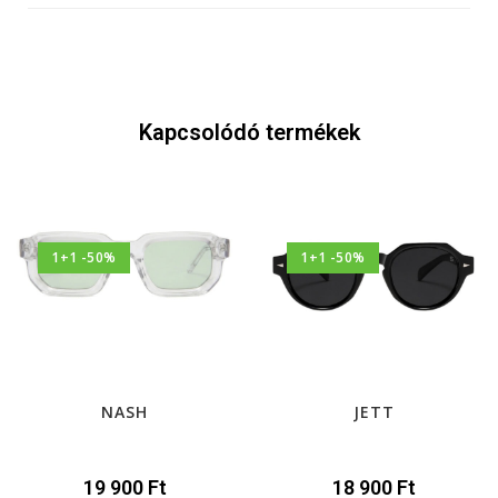
Kapcsolódó termékek
1+1 -50%
1+1 -50%
NASH
JETT
19 900
Ft
18 900
Ft