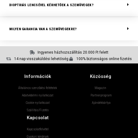
DIOPTRIÁS LENCSÉVEL KÉRHETŐEK A SZEMÜVEGEK?
MILYEN GARANCIA VAN A SZEMÜVEGEKRE?
Ingyenes házhozszállítás 20.000 Ft felett
14 nap visszaküldési lehetőség
100% biztonságos online fizetés
Információk
Közösség
Általános szerződési feltételek
Magazin
Adatvédelmi nyilatkozat
Partnerprogram
Cookie nyilatkozat
Ajándékkártya
Szállítás/Fizetés
Kapcsolat
Kapcsolatfelvétel
Gyakori kérdések