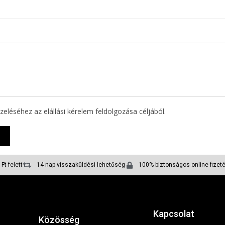
eléséhez az elállási kérelem feldolgozása céljából.
Z
Ft felett
14 nap visszaküldési lehetőség
100% biztonságos online fizet
Kapcsolat
Közösség