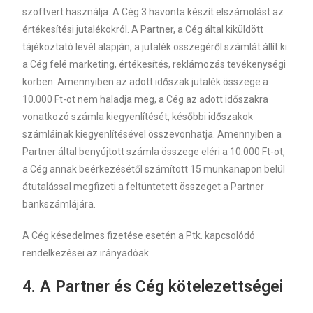
szoftvert használja. A Cég 3 havonta készít elszámolást az
értékesítési jutalékokról. A Partner, a Cég által kiküldött
tájékoztató levél alapján, a jutalék összegéről számlát állít ki
a Cég felé marketing, értékesítés, reklámozás tevékenységi
körben. Amennyiben az adott időszak jutalék összege a
10.000 Ft-ot nem haladja meg, a Cég az adott időszakra
vonatkozó számla kiegyenlítését, későbbi időszakok
számláinak kiegyenlítésével összevonhatja. Amennyiben a
Partner által benyújtott számla összege eléri a 10.000 Ft-ot,
a Cég annak beérkezésétől számított 15 munkanapon belül
átutalással megfizeti a feltüntetett összeget a Partner
bankszámlájára.
A Cég késedelmes fizetése esetén a Ptk. kapcsolódó
rendelkezései az irányadóak.
4.
A Partner és Cég kötelezettségei