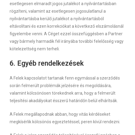
esetlegesen elmaradt jogos jutalékot a nyilvántartásban
rögzíteni, valamint az esetlegesen jogosulatlanul a
nyilvántartásba kerülő jutalékot a nyilvántartásból
eltávolítani és ezen korrekciókat a következő elszámolásnál
figyelembe venni. A Céget ezzel összefüggésben a Partner
vagy bármely harmadik fél irányába további felelősség vagy
kötelezettség nem terheli.
6.
Egyéb rendelkezések
A Felek kapcsolatot tartanak fenn egymással a szerződés
során felmerült problémák jelzésére és megoldására,
valamint kölcsönösen törekednek arra, hogy a felmerült
teljesítési akadályokat ésszerű határidőn belül elhárítsák.
A Felek megállapodnak abban, hogy vitás kérdéseket
megkísérlik kölcsönös egyeztetéssel, peren kívül rendezni.