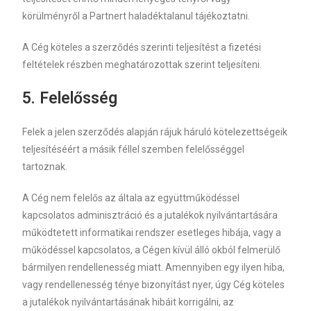
körülményről a Partnert haladéktalanul tájékoztatni.
A Cég köteles a szerződés szerinti teljesítést a fizetési
feltételek részben meghatározottak szerint teljesíteni.
5.
Felelősség
Felek a jelen szerződés alapján rájuk háruló kötelezettségeik
teljesítéséért a másik féllel szemben felelősséggel
tartoznak.
A Cég nem felelős az általa az együttműködéssel
kapcsolatos adminisztráció és a jutalékok nyilvántartására
működtetett informatikai rendszer esetleges hibája, vagy a
működéssel kapcsolatos, a Cégen kívül álló okból felmerülő
bármilyen rendellenesség miatt. Amennyiben egy ilyen hiba,
vagy rendellenesség ténye bizonyítást nyer, úgy Cég köteles
a jutalékok nyilvántartásának hibáit korrigálni, az