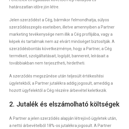
határozatlan időre jön létre.
Jelen szerződést a Cég, bármikor felmondhatja, súlyos
szerződésszegés eseteiben, illetve amennyiben a Partner
marketing tevékenysége nem illik a Cég profiljába, vagy a
képek és tartalmak nem az elvárt minőséget biztosítják. A
szerződésbontás következménye, hogy a Partner, a Cég
termékeit, szolgáltatásait, logóját, bannereit, leírásait a
továbbiakban nem terjesztheti, hirdetheti.
A szerződés megszűnése után teljesült értékesítési
ügyletekből, a Partner jutalékra addig jogosult, ameddig a
hozott ügyfelektől a Cég részére árbevétel keletkezik.
2.
Jutalék és elszámolható költségek
A Partner a jelen szerződés alapján létrejövő ügyletek után,
a nettó árbevételből 18%-os jutalékra jogosult. A Partner