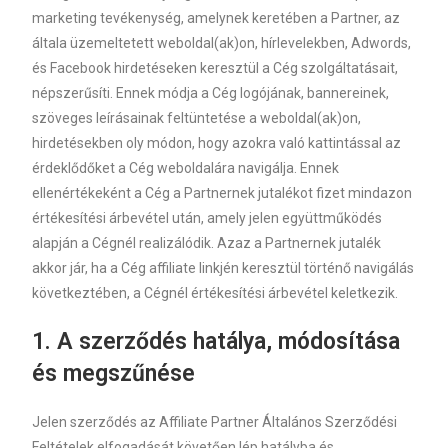
marketing tevékenység, amelynek keretében a Partner, az
általa üzemeltetett weboldal(ak)on, hírlevelekben, Adwords,
és Facebook hirdetéseken keresztül a Cég szolgáltatásait,
népszerűsíti. Ennek módja a Cég logójának, bannereinek,
szöveges leírásainak feltüntetése a weboldal(ak)on,
hirdetésekben oly módon, hogy azokra való kattintással az
érdeklődőket a Cég weboldalára navigálja. Ennek
ellenértékeként a Cég a Partnernek jutalékot fizet mindazon
értékesítési árbevétel után, amely jelen együttműködés
alapján a Cégnél realizálódik. Azaz a Partnernek jutalék
akkor jár, ha a Cég affiliate linkjén keresztül történő navigálás
következtében, a Cégnél értékesítési árbevétel keletkezik.
1.
A szerződés hatálya, módosítása
és megszűnése
Jelen szerződés az Affiliate Partner Általános Szerződési
Feltételek elfogadását követően lép hatályba és