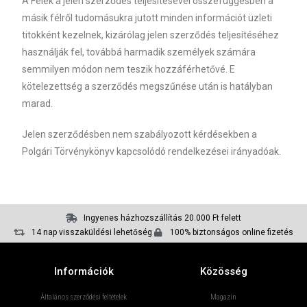
A Felek a jelen szerződés teljesítésével összefüggésben a
másik félről tudomásukra jutott minden információt üzleti
titokként kezelnek, kizárólag jelen szerződés teljesítéséhez
használják fel, továbbá harmadik személyek számára
semmilyen módon nem teszik hozzáférhetővé. E
kötelezettség a szerződés megszűnése után is hatályban
marad.
Jelen szerződésben nem szabályozott kérdésekben a
Polgári Törvénykönyv kapcsolódó rendelkezései irányadóak.
Ingyenes házhozszállítás 20.000 Ft felett
14 nap visszaküldési lehetőség
100% biztonságos online fizetés
Információk
Közösség
Általános szerződési feltételek
Magazin