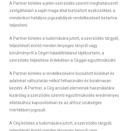
A Partner köteles a jelen szerződés szerint meghatározott
szolgáltatást a saját maga által biztosított eszközökkel, a
mindenkori hatályos jogszabályok rendelkezéseit betartva
teljesíteni.
A Partner köteles a tudomására jutott, a szerződés tárgyát,
teljesítését érintő minden lényeges tényről vagy
körülményről a Céget haladéktalanul tájékoztatni, a
szerződés teljesítése érdekében a Céggel együttműködni.
A Partner köteles a rendelkezésére bocsátott kódokat és
adatokat változtatás nélkül felhasználni és bizalmasan
kezelni. A Partner, a Cég arculati elemeinek használatára
kizárólag a szerződés szerinti együttműködés eredményes
ellátásához kapcsolódóan és az ahhoz szükséges
mértékben jogosult
.
A Cég köteles a tudomására jutott, a szerződés tárgyát,
teljesítését érintő minden lényeges tényről vagy