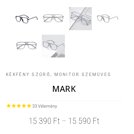
KÉKFÉNY SZŰRŐ, MONITOR SZEMÜVEG
MARK
33
Vélemény
15 390
Ft
–
15 590
Ft