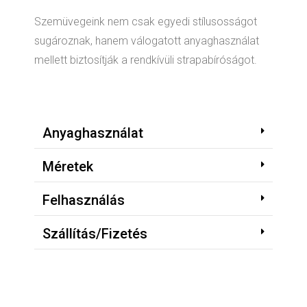
Szemüvegeink nem csak egyedi stílusosságot
sugároznak, hanem válogatott anyaghasználat
mellett biztosítják a rendkívüli strapabíróságot.
Anyaghasználat
Méretek
Felhasználás
Szállítás/Fizetés