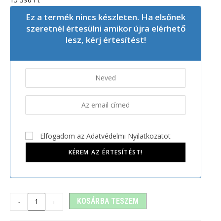
Ez a termék nincs készleten. Ha elsőnek
szeretnél értesülni amikor újra elérhető
lesz, kérj értesítést!
Elfogadom az Adatvédelmi Nyilatkozatot
KOSÁRBA TESZEM
-
+