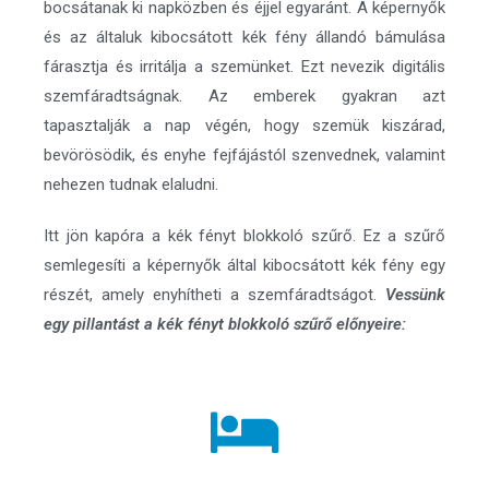
bocsátanak ki napközben és éjjel egyaránt. A képernyők
és az általuk kibocsátott kék fény állandó bámulása
fárasztja és irritálja a szemünket. Ezt nevezik digitális
szemfáradtságnak. Az emberek gyakran azt
tapasztalják a nap végén, hogy szemük kiszárad,
bevörösödik, és enyhe fejfájástól szenvednek, valamint
nehezen tudnak elaludni.
Itt jön kapóra a kék fényt blokkoló szűrő. Ez a szűrő
semlegesíti a képernyők által kibocsátott kék fény egy
részét, amely enyhítheti a szemfáradtságot.
Vessünk
egy pillantást a kék fényt blokkoló szűrő előnyeire: