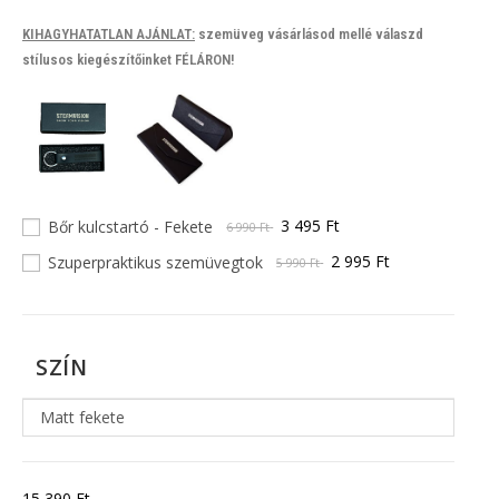
KIHAGYHATATLAN AJÁNLAT:
szemüveg vásárlásod mellé válaszd
stílusos kiegészítőinket FÉLÁRON!
3 495 Ft
Bőr kulcstartó - Fekete
6 990 Ft
2 995 Ft
Szuperpraktikus szemüvegtok
5 990 Ft
SZÍN
Matt fekete
15 390
Ft