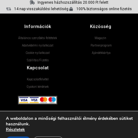
Ingyenes házhozszállítás 20.000 Ft felett
14 nap visszaküldési lehetőség
100% biztonságos online fizetés
Információk
Közösség
Általános szerződési feltételek
Magazin
Adatvédelmi nyilatkozat
Partnerprogram
Cookie nyilatkozat
Ajándékkártya
Szállítás/Fizetés
Kapcsolat
Kapcsolatfelvétel
Gyakori kérdések
A weboldalon a minőségi felhasználói élmény érdekében sütiket
használunk.
Részletek