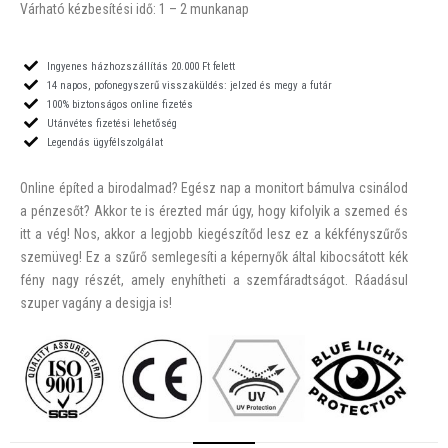
Várható kézbesítési idő: 1
– 2
munkanap
Ingyenes házhozszállítás 20.000 Ft felett
14 napos, pofonegyszerű visszaküldés: jelzed és megy a futár
100% biztonságos online fizetés
Utánvétes fizetési lehetőség
Legendás ügyfélszolgálat
Online építed a birodalmad? Egész nap a monitort bámulva csinálod
a pénzesőt?
Akkor te is érezted már úgy, hogy kifolyik a szemed és
itt a vég!
Nos, akkor a legjobb kiegészítőd lesz ez a kékfényszűrős
szemüveg! Ez a szűrő semlegesíti a képernyők által kibocsátott kék
fény nagy részét, amely enyhítheti a szemfáradtságot.
Ráadásul
szuper vagány a desigja is!