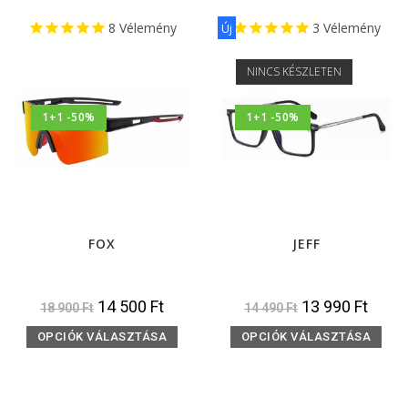
8
Vélemény
3
Vélemény
Új
NINCS KÉSZLETEN
1+1 -50%
1+1 -50%
FOX
JEFF
14 500
Ft
13 990
Ft
18 900
Ft
14 490
Ft
OPCIÓK VÁLASZTÁSA
OPCIÓK VÁLASZTÁSA