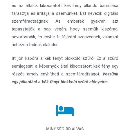
és az általuk kibocsátott kék fény állandó bámulása
fárasztja és irritálja a szemünket. Ezt nevezik digitális
szemfáradtságnak. Az emberek gyakran azt
tapasztalják a nap végén, hogy szemük kiszárad,
bevörösödik, és enyhe fejfájástól szenvednek, valamint
nehezen tudnak elaludni.
Itt jön kapóra a kék fényt blokkoló szűrő. Ez a szűrő
semlegesíti a képernyők által kibocsátott kék fény egy
részét, amely enyhítheti a szemfáradtságot.
Vessünk
egy pillantást a kék fényt blokkoló szűrő előnyeire:
MINŐSÉGIBB ALVÁS