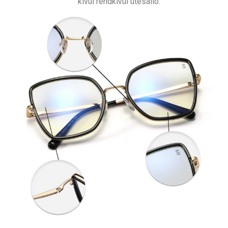
kívül rendkívül ütésálló.