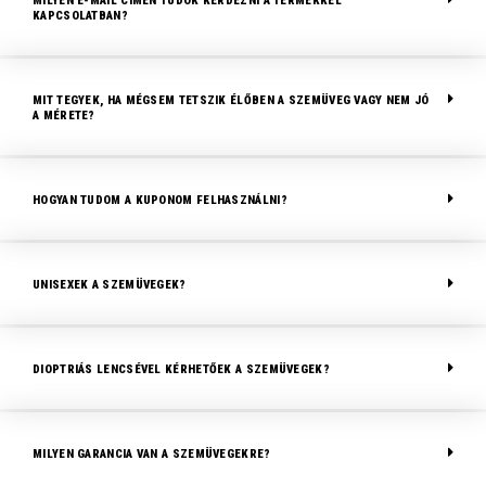
MILYEN E-MAIL CÍMEN TUDOK KÉRDEZNI A TERMÉKKEL
KAPCSOLATBAN?
MIT TEGYEK, HA MÉGSEM TETSZIK ÉLŐBEN A SZEMÜVEG VAGY NEM JÓ
A MÉRETE?
HOGYAN TUDOM A KUPONOM FELHASZNÁLNI?
UNISEXEK A SZEMÜVEGEK?
DIOPTRIÁS LENCSÉVEL KÉRHETŐEK A SZEMÜVEGEK?
MILYEN GARANCIA VAN A SZEMÜVEGEKRE?