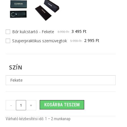
3 495 Ft
Bőr kulcstartó - Fekete
6 990 Ft
2 995 Ft
Szuperpraktikus szemüvegtok
5 990 Ft
SZÍN
Fekete
KOSÁRBA TESZEM
-
+
Várható kézbesítési idő: 1
– 2
munkanap