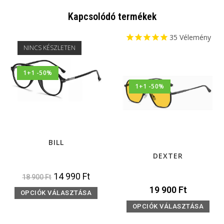
Kapcsolódó termékek
35
Vélemény
NINCS KÉSZLETEN
1+1 -50%
1+1 -50%
BILL
DEXTER
14 990
Ft
18 900
Ft
19 900
Ft
OPCIÓK VÁLASZTÁSA
OPCIÓK VÁLASZTÁSA