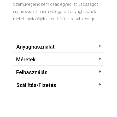
Szemüvegeink nem csak egyedi stílusosságot
sugároznak, hanem válogatott anyaghasználat
mellett biztosítják a rendkívüli strapabíróságot.
Anyaghasználat
Méretek
Felhasználás
Szállítás/Fizetés