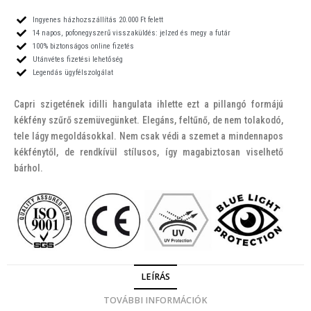
Ingyenes házhozszállítás 20.000 Ft felett
14 napos, pofonegyszerű visszaküldés: jelzed és megy a futár
100% biztonságos online fizetés
Utánvétes fizetési lehetőség
Legendás ügyfélszolgálat
Capri szigetének idilli hangulata ihlette ezt a pillangó formájú
kékfény szűrő szemüvegünket. Elegáns, feltűnő, de nem tolakodó,
tele lágy megoldásokkal. Nem csak védi a szemet a mindennapos
kékfénytől, de rendkívül stílusos, így magabiztosan viselhető
bárhol.
LEÍRÁS
TOVÁBBI INFORMÁCIÓK