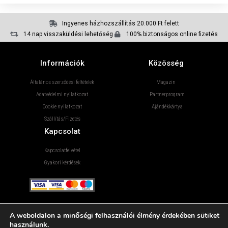
Ingyenes házhozszállítás 20.000 Ft felett
14 nap visszaküldési lehetőség
100% biztonságos online fizetés
Információk
Közösség
Általános szerződési feltételek
Magazin
Adatvédelmi nyilatkozat
Partnerprogram
Cookie nyilatkozat
Ajándékkártya
Szállítás/Fizetés
Kapcsolat
Kapcsolatfelvétel
Gyakori kérdések
A weboldalon a minőségi felhasználói élmény érdekében sütiket
használunk.