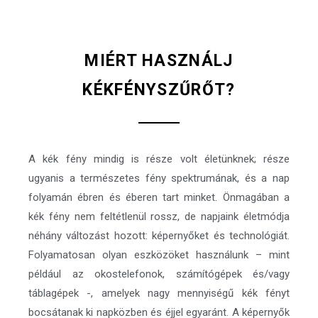
MIÉRT HASZNÁLJ
KÉKFÉNYSZŰRŐT?
A kék fény mindig is része volt életünknek; része
ugyanis a természetes fény spektrumának, és a nap
folyamán ébren és éberen tart minket. Önmagában a
kék fény nem feltétlenül rossz, de napjaink életmódja
néhány változást hozott: képernyőket és technológiát.
Folyamatosan olyan eszközöket használunk – mint
például az okostelefonok, számítógépek és/vagy
táblagépek -, amelyek nagy mennyiségű kék fényt
bocsátanak ki napközben és éjjel egyaránt. A képernyők