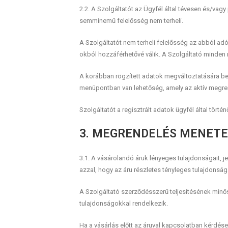
2.2. A Szolgáltatót az Ügyfél által tévesen és/vag
semminemű felelősség nem terheli.
A Szolgáltatót nem terheli felelősség az abból adód
okból hozzáférhetővé válik. A Szolgáltató minden r
A korábban rögzített adatok megváltoztatására bej
menüpontban van lehetőség, amely az aktív megrend
Szolgáltatót a regisztrált adatok ügyfél által tör
3. MEGRENDELÉS MENETE
3.1. A vásárolandó áruk lényeges tulajdonságait, j
azzal, hogy az áru részletes tényleges tulajdonság
A Szolgáltató szerződésszerű teljesítésének minős
tulajdonságokkal rendelkezik.
Ha a vásárlás előtt az áruval kapcsolatban kérdése