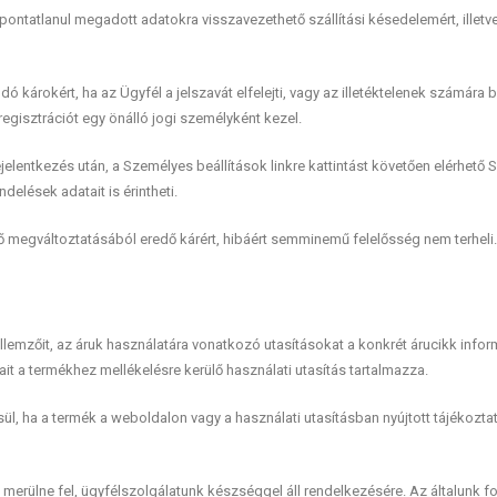
y pontatlanul megadott adatokra visszavezethető szállítási késedelemért, illetv
ó károkért, ha az Ügyfél a jelszavát elfelejti, vagy az illetéktelenek számára
egisztrációt egy önálló jogi személyként kezel.
elentkezés után, a Személyes beállítások linkre kattintást követően elérhet
elések adatait is érintheti.
ténő megváltoztatásából eredő kárért, hibáért semminemű felelősség nem terheli.
ellemzőit, az áruk használatára vonatkozó utasításokat a konkrét árucikk info
ait a termékhez mellékelésre kerülő használati utasítás tartalmazza.
ül, ha a termék a weboldalon vagy a használati utasításban nyújtott tájékoz
 merülne fel, ügyfélszolgálatunk készséggel áll rendelkezésére. Az általunk f