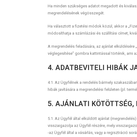
Ha minden szükséges adatot megadott és kiválasztot
megrendelésének végösszegét.
Ha választott a fizetési módok közül, akkor a „Fiz
módosíthatja a számlázási és szállítási címet, kiv
A megrendelés feladására, az ajánlat elküldésére „
véglegesítése” gombra kattintással történik, ami az
4. ADATBEVITELI HIBÁK J
4.1. Az Ügyfélnek a rendelés bármely szakaszában
hibák javítására a megrendelési felületen (pl. termék
5. AJÁNLATI KÖTÖTTSÉG,
5.1. Az Ügyfél által elküldött ajánlat (megrendelé
visszaigazolja az Ügyfél részére, mely visszaigazo
-az Ügyfél által a vásárlás, vagy a regisztráció so