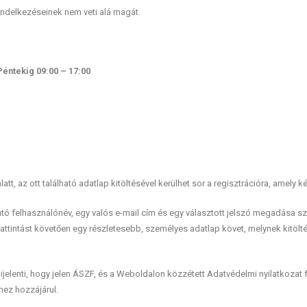
endelkezéseinek nem veti alá magát.
 Péntekig 09:00 – 17:00
t, az ott található adatlap kitöltésével kerülhet sor a regisztrációra, amely két
ó felhasználónév, egy valós e-mail cím és egy választott jelszó megadása sz
 kattintást követően egy részletesebb, személyes adatlap követ, melynek kitöl
ijelenti, hogy jelen ÁSZF, és a Weboldalon közzétett Adatvédelmi nyilatkozat f
hez hozzájárul.