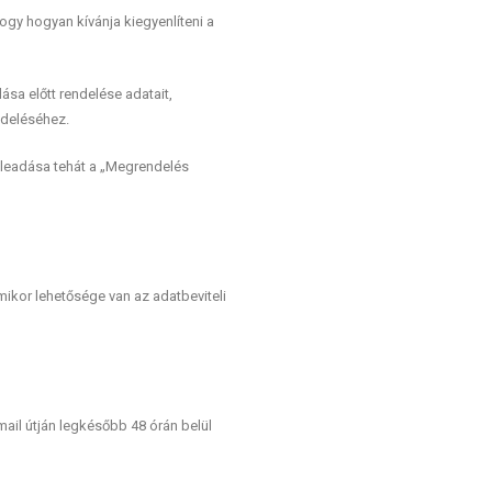
ogy hogyan kívánja kiegyenlíteni a
ása előtt rendelése adatait,
ndeléséhez.
s leadása tehát a „Megrendelés
ikor lehetősége van az adatbeviteli
mail útján legkésőbb 48 órán belül