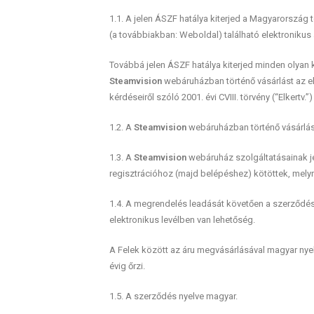
1.1. A jelen ÁSZF hatálya kiterjed a Magyarország 
(a továbbiakban: Weboldal) található elektroniku
Továbbá jelen ÁSZF hatálya kiterjed minden olyan 
Steamvision
webáruházban történő vásárlást az e
kérdéseiről szóló 2001. évi CVIII. törvény (“Elkertv.
1.2. A
Steamvision
webáruházban történő vásárlás
1.3. A
Steamvision
webáruház szolgáltatásainak je
regisztrációhoz (majd belépéshez) kötöttek, melyr
1.4. A megrendelés leadását követően a szerződés,
elektronikus levélben van lehetőség.
A Felek között az áru megvásárlásával magyar nyelve
évig őrzi.
1.5. A szerződés nyelve magyar.