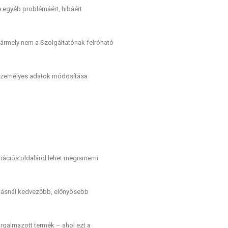
e egyéb problémáért, hibáért
 bármely nem a Szolgáltatónak felróható
ő Személyes adatok módosítása
rmációs oldaláról lehet megismerni
tatásnál kedvezőbb, előnyösebb
orgalmazott termék – ahol ezt a