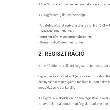
1.6. A Szolgáltató semmilyen magatartási kódex r
1.7. Ügyfélszolgálat elérhetőségei
• Ügyfélszolgálat nyitvatartási ideje: Hétfőtől –
• Telefon: +36309631372
• Internet cím: www.steamvision.hu
• E-mail: info@steamvision.hu
2. REGISZTRÁCIÓ
2.1. A Főoldalon található Regisztráció menüpont alat
Egy előzetes adatbekérőt (egy szabadon választhat
érvényesítésére szolgáló e-mailben küldött linkre
megelőzően is sor kerülhet.
Az Ügyfél a Weboldalon történő regisztrációjával k
Adatvédelmi nyilatkozatban foglalt adatkezelések