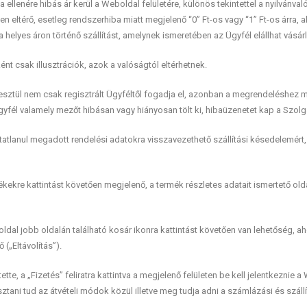
lenére hibás ár kerül a Weboldal felületére, különös tekintettel a nyilvánvaló
en eltérő, esetleg rendszerhiba miatt megjelenő “0” Ft-os vagy “1” Ft-os árra, 
 a helyes áron történő szállítást, amelynek ismeretében az Ügyfél elállhat vásár
t csak illusztrációk, azok a valóságtól eltérhetnek.
esztül nem csak regisztrált Ügyféltől fogadja el, azonban a megrendeléshez 
fél valamely mezőt hibásan vagy hiányosan tölt ki, hibaüzenetet kap a Szolgá
tatlanul megadott rendelési adatokra visszavezethető szállítási késedelemért, 
ékekre kattintást követően megjelenő, a termék részletes adatait ismertető o
ldal jobb oldalán található kosár ikonra kattintást követően van lehetőség,
 („Eltávolítás”).
e, a „Fizetés” feliratra kattintva a megjelenő felületen be kell jelentkeznie a 
ani tud az átvételi módok közül illetve meg tudja adni a számlázási és szállí