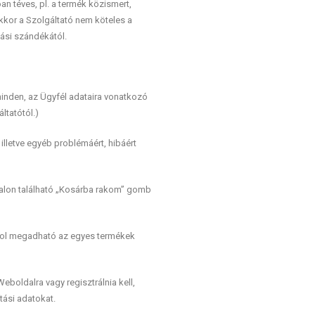
an téves, pl. a termék közismert,
akkor a Szolgáltató nem köteles a
lási szándékától.
minden, az Ügyfél adataira vonatkozó
ltatótól.)
illetve egyéb problémáért, hibáért
ldalon található „Kosárba rakom” gomb
 ahol megadható az egyes termékek
Weboldalra vagy regisztrálnia kell,
tási adatokat.