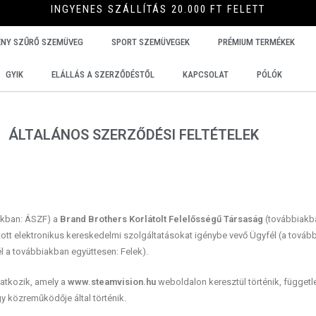
INGYENES SZÁLLÍTÁS 20.000 FT FELETT
ÉNY SZŰRŐ SZEMÜVEG
SPORT SZEMÜVEGEK
PRÉMIUM TERMÉKEK
GYIK
ELÁLLÁS A SZERZŐDÉSTŐL
KAPCSOLAT
PÓLÓK
ÁLTALÁNOS SZERZŐDÉSI FELTÉTELEK
akban: ÁSZF) a
Brand Brothers Korlátolt Felelősségű Társaság
(továbbiakban
ott elektronikus kereskedelmi szolgáltatásokat igénybe vevő Ügyfél (a tovább
l a továbbiakban együttesen: Felek).
atkozik, amely a
www.steamvision.hu
weboldalon keresztül történik, függetle
y közreműködője által történik.