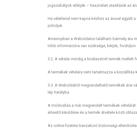
jogszabályok előírják – használati utasítását az ár
Ha véletlenül nem kapná kézhez az áruval együtt a 
pótoljuk.
Amennyiben a Weboldalon található bármely áru mi
több információra van szüksége, kérjük, forduljon 
3.2. A vételár mindig a kiválasztott termék mellett 
A termékek vételára nem tartalmazza a kiszállítás 
3.3. A Weboldalról megrendelhető termékek árai vá
lép hatályba.
A módosítás a már megrendelt termékek vételárát k
értesítő kiküldése és a termék átvétele közti idő
Az online fizetési tranzakció biztonsági ellenőrzé