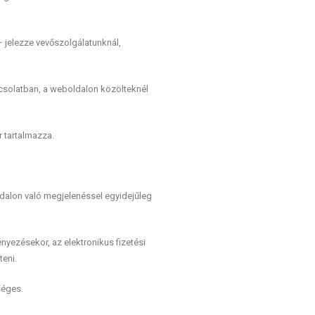
– jelezze vevőszolgálatunknál,
csolatban, a weboldalon közölteknél
r tartalmazza.
ldalon való megjelenéssel egyidejűleg
yezésekor, az elektronikus fizetési
eni.
séges.