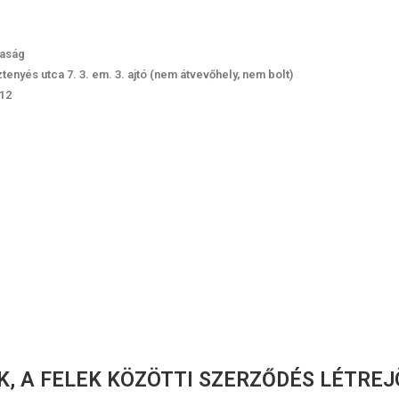
saság
nyés utca 7. 3. em. 3. ajtó (nem átvevőhely, nem bolt)
12
K, A FELEK KÖZÖTTI SZERZŐDÉS LÉTRE