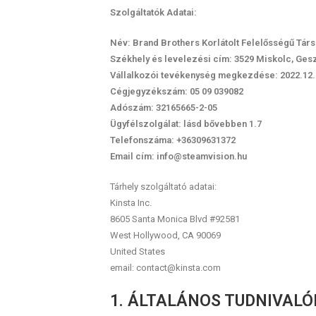
Szolgáltatók Adatai:
Név: Brand Brothers Korlátolt Felelősségű Tár
Székhely és levelezési cím: 3529 Miskolc, Geszte
Vállalkozói tevékenység megkezdése: 2022.12.
Cégjegyzékszám: 05 09 039082
Adószám: 32165665-2-05
Ügyfélszolgálat: lásd bővebben 1.7
Telefonszáma: +36309631372
Email cím: info@steamvision.hu
Tárhely szolgáltató adatai:
Kinsta Inc.
8605 Santa Monica Blvd #92581
West Hollywood, CA 90069
United States
email: contact@kinsta.com
1. ÁLTALÁNOS TUDNIVALÓ