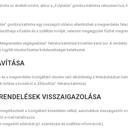
ta az átvételi módot, akkor a „Folytatás” gombra kattintva választani tud, h
etés” gombra kattintva egy összegző oldalon ellenőrizheti a megrendelés felad
álaszthatja a fizetés és a szállítás módját, valamint megjegyzést fűzhet megre
Megrendelés véglegesítése” feliratra kattintást követően kerül sor. A rendelé
 Ügyfél részére fizetési kötelezettséget keletkeztet.
AVÍTÁSA
 és a megrendelés Szolgáltató részére való elküldéséig a Webáruházban bárm
 törlése a kosárból a „Eltávolítás” feliratra kattintva).
 RENDELÉSEK VISSZAIGAZOLÁSA
s) megérkezését a Szolgáltató késedelem nélkül, automatikus visszaigazoló e-
ló e-mail tartalmazza:
rán megadott adatokat (pl. számlázási és szállítási információk),