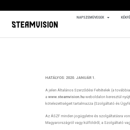
NAPSZEMÜVEGEK
KÉKF
HATÁLYOS: 2020. JANUÁR 1.
A jelen Általános Szerződési Feltételek (a további
a
www.steamvision.hu
weboldalon keresztül nyújt
kötelezettségeit tartalmazza (Szolgáltató és Ügyfé
Az ÁSZF minden jogügyletre és szolgáltatásra von
Magyarországról vagy külföldről, a Szolgáltató vag