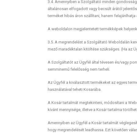
3.4. Amennyiben a Szolgáltató minden gondossága el
általánosan elfogadott vagy becsült árától jelentős
terméket hibás áron szállítani, hanem felajánlhatja
A weboldalon megjelentetett termékképek helyenkén
3.5. A megrendelést a Szolgáltató Weboldalán ker
mező maradéktalan kitöltése szükséges. (Ha az Ügy
A Szolgáltatót az Ügyfél által tévesen és/vagy pon
semminemű felelősség nem terheli.
Az Ügyfél a kiválasztott termékeket az egyes term
használatával teheti Kosarába.
A Kosár tartalmát megtekinteni, módosítani a Webo
kívánt mennyisége, illetve a Kosár tartalma törölhető
Amennyiben az Ügyfél a Kosár tartalmát véglegesített
hogy megrendelését leadhassa. Ezt követően választ