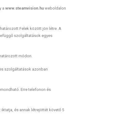
y a
www.steamvision.hu
weboldalon
tározott Felek között jön létre. A
zefüggő szolgáltatások egyes
ghatározott módon.
yes szolgáltatások azonban
emondható. Erre telefonon és
ktatja, és annak létrejöttét követő 5