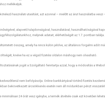
uhoz mellékeljük.
kötelező használati utasítást, azt azonnal – mielőtt az árut használatba veszi 
nőségével, alapvető tulajdonságával, használatával, használhatóságával kap
ügyfélszolgálatunkhoz, melynek adatait, elérhetőségét az 1.7. pontban találja.
feltüntetett összeg, amely ha nincs külön jelölve, az általános forgalmi adót má
költségét, kivéve ha ez a végső fizetési oldalon máshogy nem olvasható.
ltoztatásának jogát a Szolgáltató fenntartja azzal, hogy a módosítás a Webo
edvezőtlenül nem befolyásolja. Online bankkártyával történő fizetés kezdemén
szakban bekövetkezett árcsökkenés esetén nem áll módunkban pénzt visszatérít
se minimálisan 24 órát vesz igénybe, a termék átvétele csak ezt követően lehet