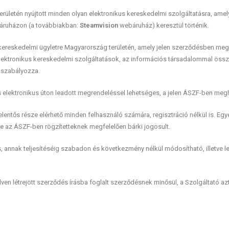
területén nyújtott minden olyan elektronikus kereskedelmi szolgáltatásra, amel
s áruházon (a továbbiakban:
Steamvision
webáruház) keresztül történik.
kereskedelmi ügyletre Magyarország területén, amely jelen szerződésben megha
lektronikus kereskedelmi szolgáltatások, az információs társadalommal öss
”) szabályozza.
 elektronikus úton leadott megrendeléssel lehetséges, a jelen ÁSZF-ben me
lentős része elérhető minden felhasználó számára, regisztráció nélkül is. Eg
e az ÁSZF-ben rögzítetteknek megfelelően bárki jogosult.
 annak teljesítéséig szabadon és következmény nélkül módosítható, illetve l
n létrejött szerződés írásba foglalt szerződésnek minősül, a Szolgáltató azt i