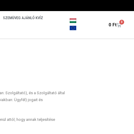
SZEMÜVEG AJÁNLÓ KVÍZ
0
0
Ft
: Szolgáltató), és a Szolgáltató által
iakban: Ügyfél) jogait és
nül attól, hogy annak teljesítése